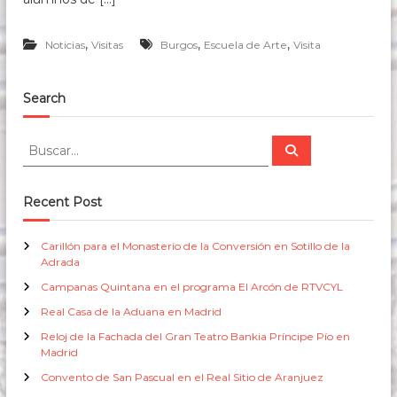
s
d
e
,
,
,
Noticias
Visitas
Burgos
Escuela de Arte
Visita
1
6
3
Search
7
B
B
u
u
s
s
c
a
c
Recent Post
r
a
r
Carillón para el Monasterio de la Conversión en Sotillo de la
:
Adrada
Campanas Quintana en el programa El Arcón de RTVCYL
Real Casa de la Aduana en Madrid
Reloj de la Fachada del Gran Teatro Bankia Príncipe Pío en
Madrid
Convento de San Pascual en el Real Sitio de Aranjuez