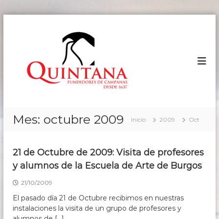
S
a
C
F
u
l
A
n
t
M
d
a
P
i
r
d
A
a
o
N
l
r
A
e
c
s
o
S
Mes:
octubre 2009
d
Inicio
2009
Oct
n
Q
e
t
U
C
e
a
I
21 de Octubre de 2009: Visita de profesores
n
m
N
p
i
y alumnos de la Escuela de Arte de Burgos
T
a
d
n
A
o
21/10/2009
a
N
s
El pasado día 21 de Octubre recibimos en nuestras
A
d
instalaciones la visita de un grupo de profesores y
e
alumnos de […]