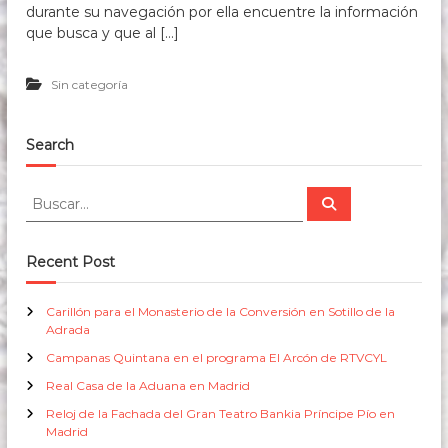
durante su navegación por ella encuentre la información
que busca y que al […]
Sin categoría
Search
B
B
u
u
s
s
c
a
c
Recent Post
r
a
r
Carillón para el Monasterio de la Conversión en Sotillo de la
:
Adrada
Campanas Quintana en el programa El Arcón de RTVCYL
Real Casa de la Aduana en Madrid
Reloj de la Fachada del Gran Teatro Bankia Príncipe Pío en
Madrid