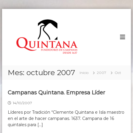
S
a
C
F
u
l
A
n
t
M
d
a
P
i
r
d
A
a
o
N
l
r
A
e
c
s
o
S
Mes:
octubre 2007
d
Inicio
2007
Oct
n
Q
e
t
U
C
e
a
I
Campanas Quintana. Empresa Líder
n
m
N
p
i
14/10/2007
T
a
d
n
A
o
Líderes por Tradición “Clemente Quintana e Isla maestro
a
N
en el arte de hacer campanas. 1637. Campana de 16
s
quintales para […]
A
d
e