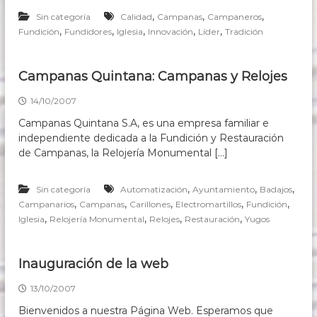
s
,
,
,
Sin categoría
Calidad
Campanas
Campaneros
d
,
,
,
,
e
,
Fundición
Fundidores
Iglesia
Innovación
Líder
Tradición
1
6
3
Campanas Quintana: Campanas y Relojes
7
14/10/2007
Campanas Quintana S.A, es una empresa familiar e
independiente dedicada a la Fundición y Restauración
de Campanas, la Relojería Monumental […]
,
,
,
Sin categoría
Automatización
Ayuntamiento
Badajos
,
,
,
,
,
Campanarios
Campanas
Carillones
Electromartillos
Fundición
,
,
,
,
Iglesia
Relojería Monumental
Relojes
Restauración
Yugos
Inauguración de la web
13/10/2007
Bienvenidos a nuestra Página Web. Esperamos que