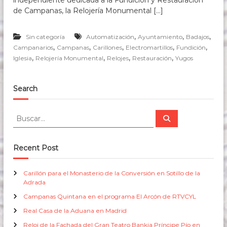
independiente dedicada a la Fundición y Restauración
s
de Campanas, la Relojería Monumental […]
d
e
1
,
,
,
Sin categoría
Automatización
Ayuntamiento
Badajos
6
,
,
,
,
,
Campanarios
Campanas
Carillones
Electromartillos
Fundición
3
,
,
,
,
Iglesia
Relojería Monumental
Relojes
Restauración
7
Yugos
Search
B
B
u
u
s
s
c
a
c
Recent Post
r
a
r
Carillón para el Monasterio de la Conversión en Sotillo de la
:
Adrada
Campanas Quintana en el programa El Arcón de RTVCYL
Real Casa de la Aduana en Madrid
Reloj de la Fachada del Gran Teatro Bankia Príncipe Pío en