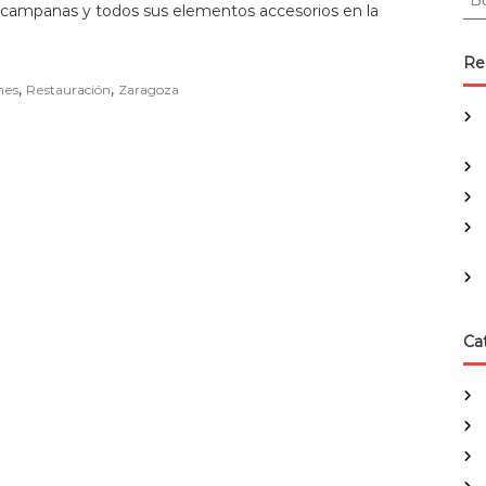
s campanas y todos sus elementos accesorios en la
u
s
c
Re
a
,
,
nes
Restauración
Zaragoza
r
:
Ca