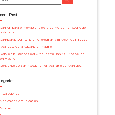
u
m
r
s
c
e
i
a
cent Post
r
n
c
t
a
Carillón para el Monasterio de la Conversión en Sotillo de
la Adrada
a
s
Campanas Quintana en el programa El Arcón de RTVCYL
l
p
Real Casa de la Aduana en Madrid
a
Reloj de la Fachada del Gran Teatro Bankia Príncipe Pío
r
en Madrid
a
Convento de San Pascual en el Real Sitio de Aranjuez
i
g
tegories
l
Instalaciones
e
Medios de Comunicación
s
Noticias
i