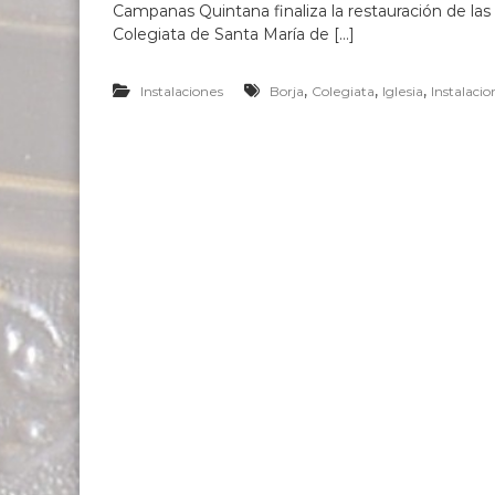
N
a
Campanas Quintana finaliza la restauración de la
A
n
Colegiata de Santa María de […]
a
s
,
,
,
Instalaciones
Borja
Colegiata
Iglesia
Instalacio
d
e
s
d
e
1
6
3
7