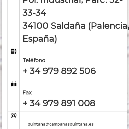
s
d
33-34
e
1
34100 Saldaña (Palencia
6
3
7
España)
Teléfono
+ 34 979 892 506
Fax
+ 34 979 891 008