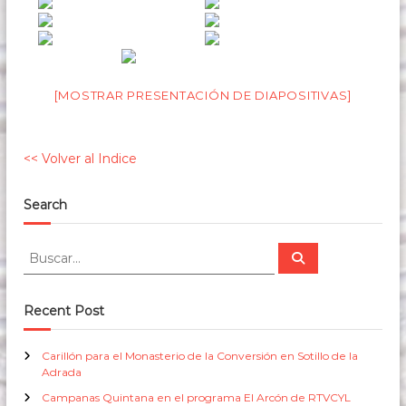
s
d
e
1
6
3
[MOSTRAR PRESENTACIÓN DE DIAPOSITIVAS]
7
<< Volver al Indice
Search
B
B
u
u
s
s
c
a
c
Recent Post
r
a
r
Carillón para el Monasterio de la Conversión en Sotillo de la
:
Adrada
Campanas Quintana en el programa El Arcón de RTVCYL