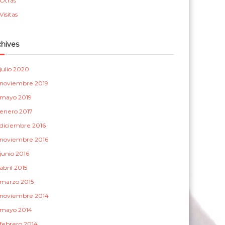
Otras
a
Visitas
s
chives
julio 2020
noviembre 2019
mayo 2019
enero 2017
diciembre 2016
noviembre 2016
junio 2016
abril 2015
marzo 2015
noviembre 2014
mayo 2014
febrero 2014