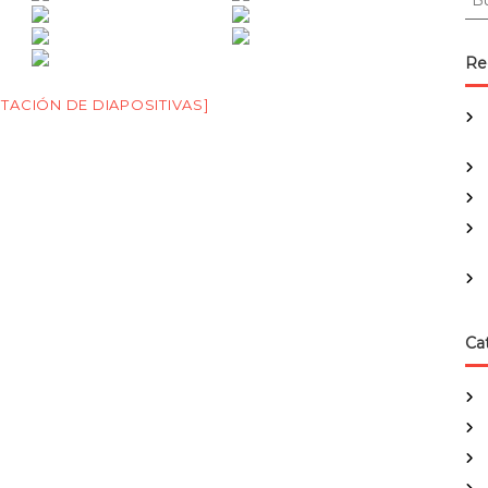
u
s
c
Re
a
r
TACIÓN DE DIAPOSITIVAS]
:
Ca