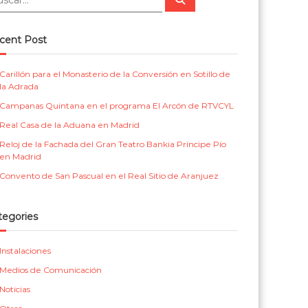
u
m
r
s
c
e
i
a
cent Post
r
n
c
t
a
Carillón para el Monasterio de la Conversión en Sotillo de
la Adrada
a
s
Campanas Quintana en el programa El Arcón de RTVCYL
l
p
Real Casa de la Aduana en Madrid
a
Reloj de la Fachada del Gran Teatro Bankia Príncipe Pío
r
en Madrid
a
Convento de San Pascual en el Real Sitio de Aranjuez
i
g
tegories
l
Instalaciones
e
Medios de Comunicación
s
Noticias
i