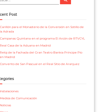
u
m
r
s
c
e
i
a
cent Post
r
n
c
t
a
Carillón para el Monasterio de la Conversión en Sotillo de
la Adrada
a
s
Campanas Quintana en el programa El Arcón de RTVCYL
l
p
Real Casa de la Aduana en Madrid
a
Reloj de la Fachada del Gran Teatro Bankia Príncipe Pío
r
en Madrid
a
Convento de San Pascual en el Real Sitio de Aranjuez
i
g
tegories
l
Instalaciones
e
Medios de Comunicación
s
Noticias
i