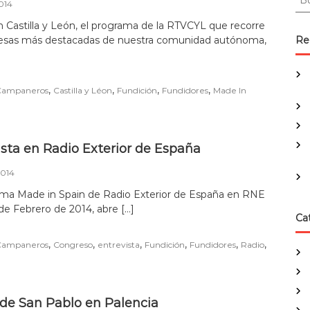
014
u
s
 Castilla y León, el programa de la RTVCYL que recorre
c
esas más destacadas de nuestra comunidad autónoma,
Re
a
r
:
,
,
,
,
Campaneros
Castilla y Léon
Fundición
Fundidores
Made In
ista en Radio Exterior de España
2014
ama Made in Spain de Radio Exterior de España en RNE
 de Febrero de 2014, abre […]
Ca
,
,
,
,
,
,
Campaneros
Congreso
entrevista
Fundición
Fundidores
Radio
 de San Pablo en Palencia