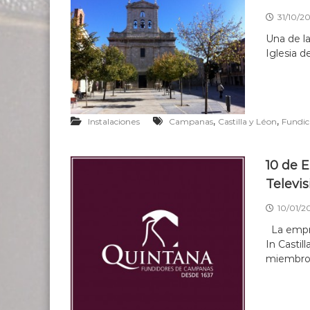
31/10/20
Una de la
Iglesia d
,
,
Instalaciones
Campanas
Castilla y Léon
Fundic
10 de E
Televis
10/01/20
La empre
In Castil
miembros