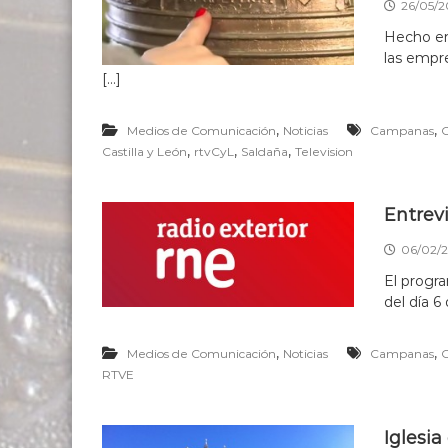
N
26/05/2
a
A
n
Hecho en
a
las empr
s
[…]
d
e
,
,
Medios de Comunicación
Noticias
Campanas
s
,
,
,
Castilla y León
rtvCyL
Saldaña
Television
d
e
1
Entrev
6
3
06/02/
7
El progr
del día 6
,
,
Medios de Comunicación
Noticias
Campanas
RTVE
Iglesia