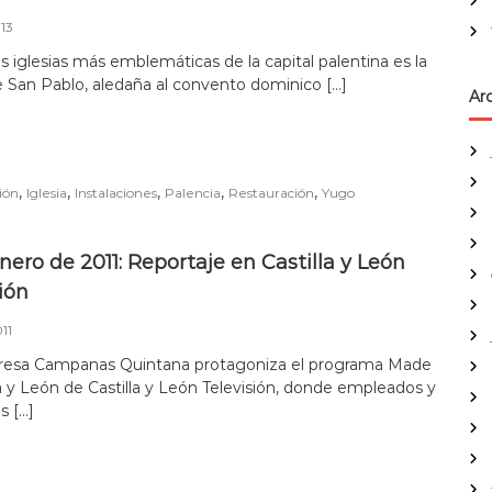
13
s iglesias más emblemáticas de la capital palentina es la
e San Pablo, aledaña al convento dominico […]
Ar
,
,
,
,
,
ión
Iglesia
Instalaciones
Palencia
Restauración
Yugo
nero de 2011: Reportaje en Castilla y León
ión
11
sa Campanas Quintana protagoniza el programa Made
la y León de Castilla y León Televisión, donde empleados y
 […]