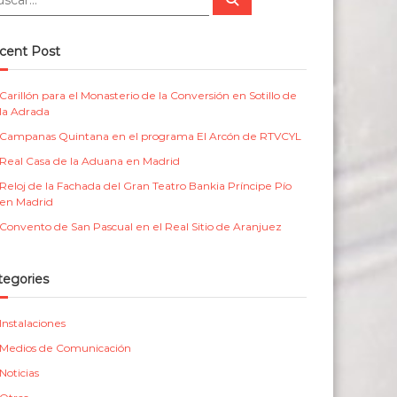
u
m
r
s
c
e
i
a
cent Post
r
n
c
t
a
Carillón para el Monasterio de la Conversión en Sotillo de
la Adrada
a
s
Campanas Quintana en el programa El Arcón de RTVCYL
l
p
Real Casa de la Aduana en Madrid
a
Reloj de la Fachada del Gran Teatro Bankia Príncipe Pío
r
en Madrid
a
Convento de San Pascual en el Real Sitio de Aranjuez
i
g
tegories
l
Instalaciones
e
Medios de Comunicación
s
Noticias
i