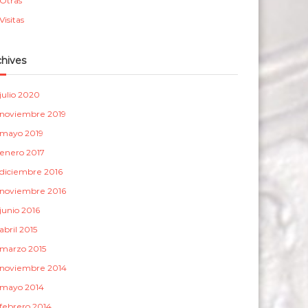
Otras
a
Visitas
s
chives
julio 2020
noviembre 2019
mayo 2019
enero 2017
diciembre 2016
noviembre 2016
junio 2016
abril 2015
marzo 2015
noviembre 2014
mayo 2014
febrero 2014