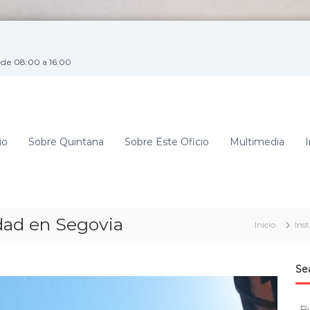
de 08:00 a 16:00
io
Sobre Quintana
Sobre Este Oficio
Multimedia
I
idad en Segovia
Inicio
Ins
Se
B