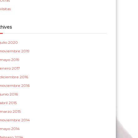
Otras
a
Visitas
s
chives
julio 2020
noviembre 2019
mayo 2019
enero 2017
diciembre 2016
noviembre 2016
junio 2016
abril 2015
marzo 2015
noviembre 2014
mayo 2014
febrero 2014