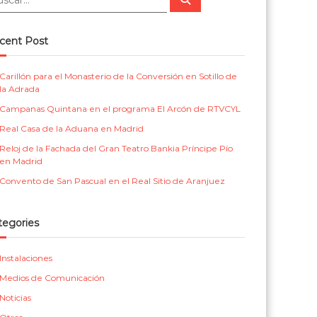
u
m
r
s
c
e
i
a
cent Post
r
n
c
t
a
Carillón para el Monasterio de la Conversión en Sotillo de
la Adrada
a
s
Campanas Quintana en el programa El Arcón de RTVCYL
l
p
Real Casa de la Aduana en Madrid
a
Reloj de la Fachada del Gran Teatro Bankia Príncipe Pío
r
en Madrid
a
Convento de San Pascual en el Real Sitio de Aranjuez
i
g
tegories
l
Instalaciones
e
Medios de Comunicación
s
Noticias
i