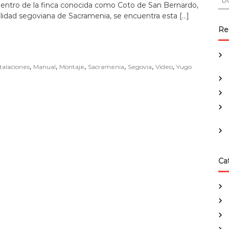
dentro de la finca conocida como Coto de San Bernardo,
u
alidad segoviana de Sacramenia, se encuentra esta […]
s
c
Re
a
r
:
,
,
,
,
,
,
stalaciones
Manual
Montaje
Sacramenia
Segovia
Video
Yugo
Ca