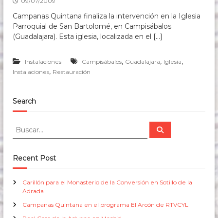
09/07/2009
s
d
Campanas Quintana finaliza la intervención en la Iglesia
e
Parroquial de San Bartolomé, en Campisábalos
1
(Guadalajara). Esta iglesia, localizada en el […]
6
3
7
,
,
,
Instalaciones
Campisábalos
Guadalajara
Iglesia
,
Instalaciones
Restauración
Search
B
B
u
u
s
s
c
a
c
Recent Post
r
a
r
Carillón para el Monasterio de la Conversión en Sotillo de la
:
Adrada
Campanas Quintana en el programa El Arcón de RTVCYL