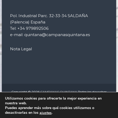
Pol. Industrial Parc. 32-33-34 SALDAÑA
(Palencia) España
Tel: +34 979892506
e-mail: quintana@campanasquintana.es
Nota Legal
Copyright © 2026
CAMPANAS QUINTANA
Todos los derechos
reservados. Tema:
Flash
de ThemeGrill. Funciona con
WordPress
Utilizamos cookies para ofrecerte la mejor experiencia en
nuestra web.
facebook
twitter
instagram
linkedin
Puedes aprender más sobre qué cookies utilizamos o
Relojería monumental
Campanas eléctricas para iglesias
desactivarlas en los
.
ajustes