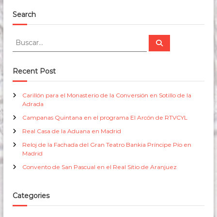
Search
B
B
u
u
s
s
c
a
c
Recent Post
r
a
r
Carillón para el Monasterio de la Conversión en Sotillo de la
:
Adrada
Campanas Quintana en el programa El Arcón de RTVCYL
Real Casa de la Aduana en Madrid
Reloj de la Fachada del Gran Teatro Bankia Príncipe Pío en
Madrid
Convento de San Pascual en el Real Sitio de Aranjuez
Categories