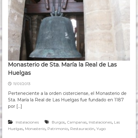
s
d
e
1
6
3
7
Monasterio de Sta. María la Real de Las
Huelgas
11/01/2013
Perteneciente a la orden cisterciense, el Monasterio de
Sta. María la Real de Las Huelgas fue fundado en 1187
por […]
,
,
,
Instalaciones
Burgos
Campanas
Instalaciones
Las
,
,
,
,
Huelgas
Monasterio
Patrimonio
Restauración
Yugo