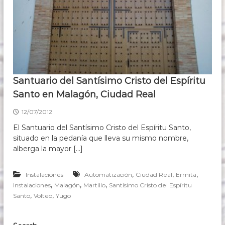
s
d
e
1
6
3
7
Santuario del Santísimo Cristo del Espíritu
Santo en Malagón, Ciudad Real
12/07/2012
El Santuario del Santísimo Cristo del Espíritu Santo,
situado en la pedanía que lleva su mismo nombre,
alberga la mayor […]
,
,
,
Instalaciones
Automatización
Ciudad Real
Ermita
,
,
,
Instalaciones
Malagón
Martillo
Santísimo Cristo del Espíritu
,
,
Santo
Volteo
Yugo