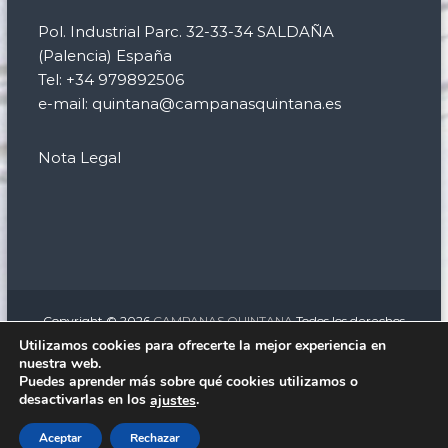
Pol. Industrial Parc. 32-33-34 SALDAÑA
(Palencia) España
Tel: +34 979892506
e-mail: quintana@campanasquintana.es
Nota Legal
Copyright © 2026
CAMPANAS QUINTANA
Todos los derechos
reservados. Tema:
Flash
de ThemeGrill. Funciona con
WordPress
Utilizamos cookies para ofrecerte la mejor experiencia en
nuestra web.
facebook
twitter
instagram
linkedin
Puedes aprender más sobre qué cookies utilizamos o
Relojería monumental
Campanas eléctricas para iglesias
desactivarlas en los
.
ajustes
Aceptar
Rechazar