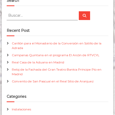
Search
B
B
u
u
s
s
c
a
c
Recent Post
r
a
r
Carillón para el Monasterio de la Conversión en Sotillo de la
:
Adrada
Campanas Quintana en el programa El Arcón de RTVCYL
Real Casa de la Aduana en Madrid
Reloj de la Fachada del Gran Teatro Bankia Príncipe Pío en
Madrid
Convento de San Pascual en el Real Sitio de Aranjuez
Categories
Instalaciones