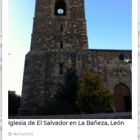
s
d
e
1
6
3
7
Iglesia de El Salvador en La Bañeza, León
18/02/2012