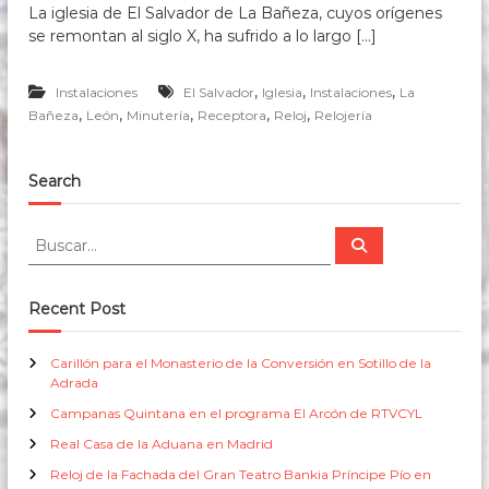
La iglesia de El Salvador de La Bañeza, cuyos orígenes
se remontan al siglo X, ha sufrido a lo largo […]
,
,
,
Instalaciones
El Salvador
Iglesia
Instalaciones
La
,
,
,
,
,
Bañeza
León
Minutería
Receptora
Reloj
Relojería
Search
B
B
u
u
s
s
c
a
c
Recent Post
r
a
r
Carillón para el Monasterio de la Conversión en Sotillo de la
:
Adrada
Campanas Quintana en el programa El Arcón de RTVCYL
Real Casa de la Aduana en Madrid
Reloj de la Fachada del Gran Teatro Bankia Príncipe Pío en